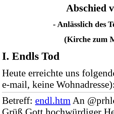
Abschied 
- Anlässlich des 
(Kirche zum M
I. Endls Tod
Heute erreichte uns folgen
e-mail, keine Wohnadresse)
Betreff:
endl.htm
An @prhlc
Grüß Gott hochwürdiger Her