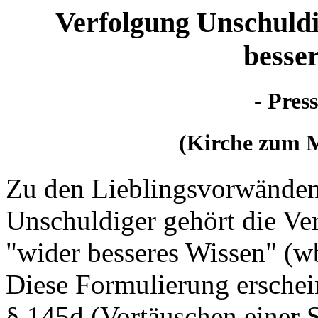
Verfolgung Unschuld
besse
- Pres
(Kirche zum M
Zu den Lieblingsvorwänden
Unschuldiger gehört die Ver
"wider besseres Wissen" (w
Diese Formulierung erschei
§ 145d (Vortäuschen einer S